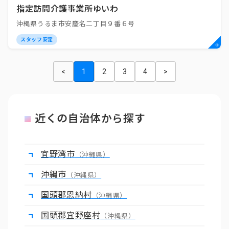
指定訪問介護事業所ゆいわ
沖縄県うるま市安慶名二丁目９番６号
スタッフ安定
<
1
2
3
4
>
近くの自治体から探す
宜野湾市
（沖縄県）
沖縄市
（沖縄県）
国頭郡恩納村
（沖縄県）
国頭郡宜野座村
（沖縄県）