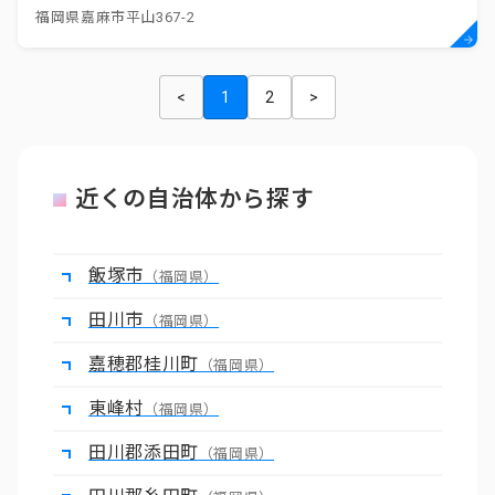
福岡県嘉麻市平山367-2
<
1
2
>
近くの自治体から探す
飯塚市
（福岡県）
田川市
（福岡県）
嘉穂郡桂川町
（福岡県）
東峰村
（福岡県）
田川郡添田町
（福岡県）