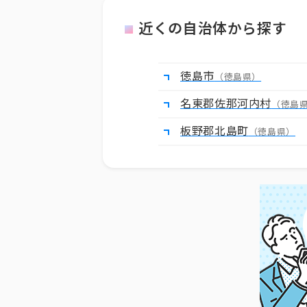
近くの自治体から探す
徳島市
（徳島県）
名東郡佐那河内村
（徳島
板野郡北島町
（徳島県）