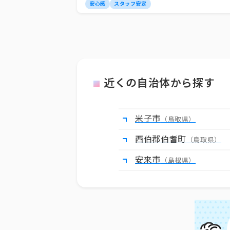
安心感
スタッフ安定
近くの自治体から探す
米子市
（鳥取県）
西伯郡伯耆町
（鳥取県）
安来市
（島根県）