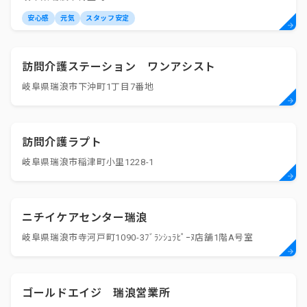
安心感
元気
スタッフ安定
訪問介護ステーション ワンアシスト
岐阜県瑞浪市下沖町1丁目7番地
訪問介護ラプト
岐阜県瑞浪市稲津町小里1228-1
ニチイケアセンター瑞浪
岐阜県瑞浪市寺河戸町1090-3ﾌﾞﾗﾝｼｭﾗﾋﾟｰﾇ店舗1階A号室
ゴールドエイジ 瑞浪営業所