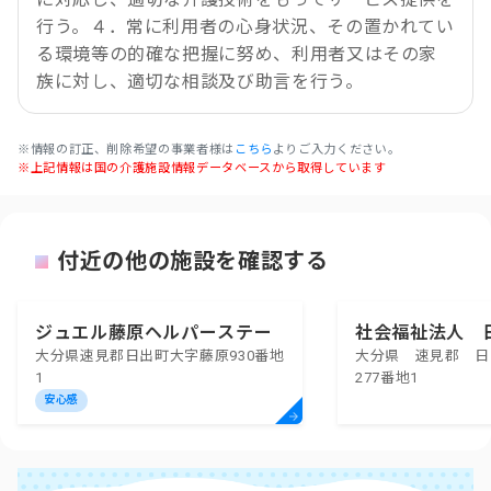
行う。４．常に利用者の心身状況、その置かれてい
る環境等の的確な把握に努め、利用者又はその家
族に対し、適切な相談及び助言を行う。
※情報の訂正、削除希望の事業者様は
こちら
よりご入力ください。
※上記情報は国の介護施設情報データベースから取得しています
付近の他の施設を確認する
ジュエル藤原ヘルパーステー
社会福祉法人 
大分県速見郡日出町大字藤原930番地
大分県 速見郡 日
ション
祉協議会
1
277番地1
安心感