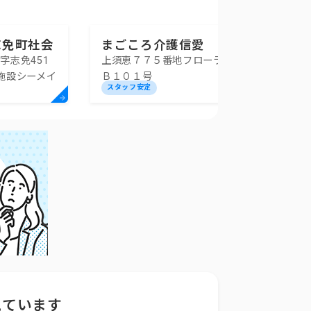
志免町社会
まごころ介護信愛
字志免451
上須恵７７５番地フローラル須恵
定訪問介護
施設シーメイ
Ｂ１０１号
スタッフ安定
見ています