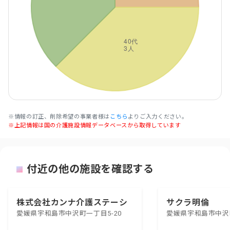
※情報の訂正、削除希望の事業者様は
こちら
よりご入力ください。
※上記情報は国の介護施設情報データベースから取得しています
付近の他の施設を確認する
株式会社カンナ介護ステーシ
サクラ明倫
愛媛県宇和島市中沢町一丁目5-20
愛媛県宇和島市中沢町1
ョン