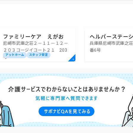
ファミリーケア えがお
ヘルパーステー
尼崎市武庫之荘２－１１－１２－
兵庫県尼崎市武庫之荘
まわりの約束
２０３コージイコート２１ 203
番6号
アットホーム
スタッフ安定
号