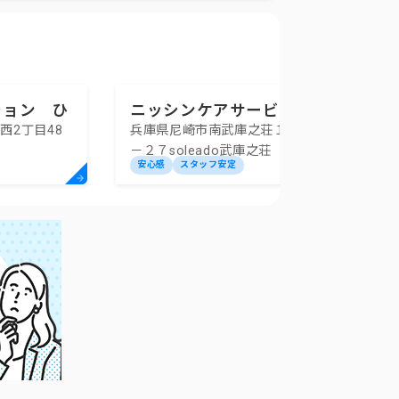
ション ひ
ニッシンケアサービス・ソ
西2丁目48
兵庫県尼崎市南武庫之荘１－２９
レアード
－２７soleado武庫之荘
安心感
スタッフ安定