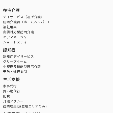
在宅介護
デイサービス（通所介護）
訪問介護員（ホームヘルパー）
福祉用具
夜間対応型訪問介護
ケアマネージャー
ショートステイ
認知症
認知症デイサービス
グループホーム
小規模多機能型居宅介護
予防・進行抑制
生活支援
家事代行
買い物代行
配食
介護タクシー
訪問理美容(愛知エリアのみ)