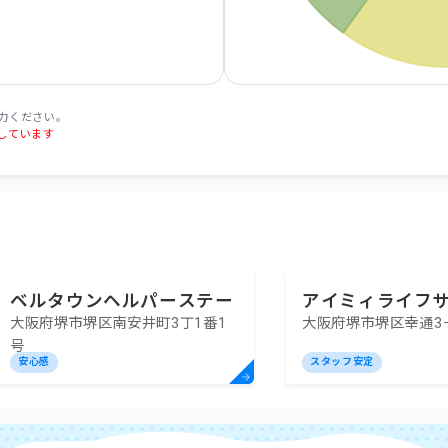
力ください。
しています
ベルタウンヘルパーステー
アイミィライフ
大阪府堺市堺区南安井町3丁1番1
大阪府堺市堺区幸通3－
ション
問介護
号
安心感
スタッフ安定