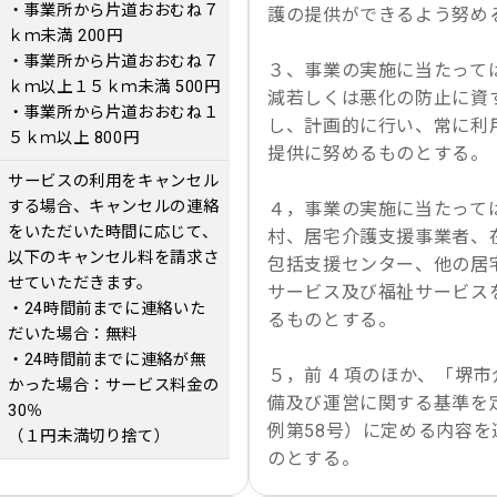
・事業所から片道おおむね７
護の提供ができるよう努め
ｋｍ未満 200円
・事業所から片道おおむね７
３、事業の実施に当たって
ｋｍ以上１５ｋｍ未満 500円
減若しくは悪化の防止に資
・事業所から片道おおむね１
し、計画的に行い、常に利
５ｋｍ以上 800円
提供に努めるものとする。
サービスの利用をキャンセル
する場合、キャンセルの連絡
４，事業の実施に当たって
をいただいた時間に応じて、
村、居宅介護支援事業者、
以下のキャンセル料を請求さ
包括支援センター、他の居
せていただきます。
サービス及び福祉サービス
・24時間前までに連絡いた
るものとする。
だいた場合：無料
・24時間前までに連絡が無
５，前 4 項のほか、「堺
かった場合：サービス料金の
備及び運営に関する基準を
30％
例第58号）に定める内容
（１円未満切り捨て）
のとする。