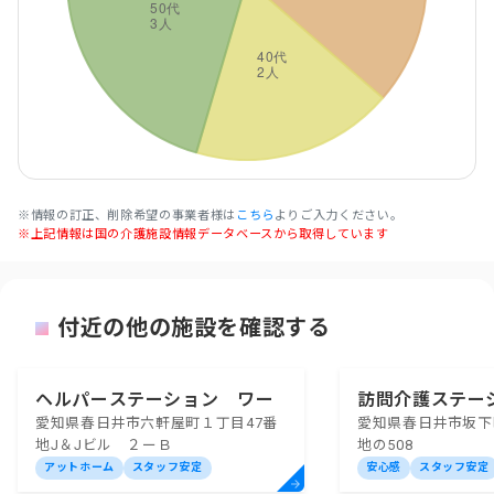
※情報の訂正、削除希望の事業者様は
こちら
よりご入力ください。
※上記情報は国の介護施設情報データベースから取得しています
付近の他の施設を確認する
ヘルパーステーション ワー
訪問介護ステー
愛知県春日井市六軒屋町１丁目47番
愛知県春日井市坂下町
クビー春日井
ロ
地J＆Jビル ２ーＢ
地の508
アットホーム
スタッフ安定
安心感
スタッフ安定