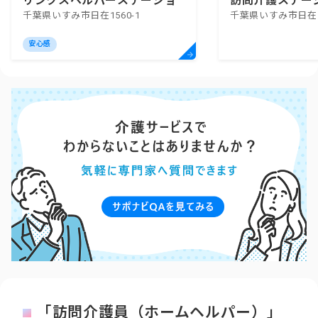
リンクスヘルパーステーショ
訪問介護ステー
千葉県いすみ市日在1560-1
千葉県いすみ市日在1
ンいすみ
安心感
「訪問介護員（ホームヘルパー）」