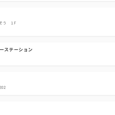
そう １F
ーステーション
02