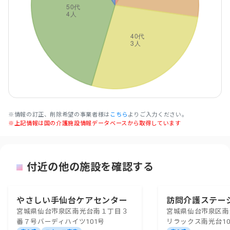
※情報の訂正、削除希望の事業者様は
こちら
よりご入力ください。
※上記情報は国の介護施設情報データベースから取得しています
付近の他の施設を確認する
やさしい手仙台ケアセンター
訪問介護ステー
宮城県仙台市泉区南光台南１丁目３
宮城県仙台市泉区南光
南光台
ス・クルー南光
番７号バーディハイツ101号
リラックス南光台10