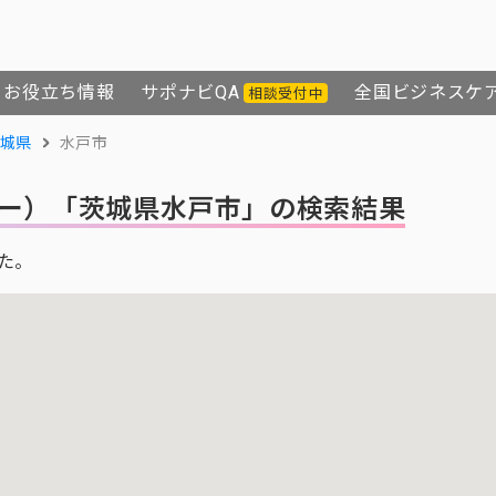
お役立ち情報
サポナビQA
全国ビジネスケ
相談受付中
城県
水戸市
ー）
「茨城県水戸市」の検索結果
た。