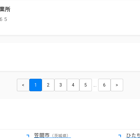
業所
６５
<
1
2
3
4
5
...
6
>
笠間市
ひた
（茨城県）