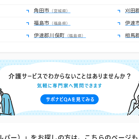
角田市
刈田
（宮城県）
福島市
伊達
（福島県）
伊達郡川俣町
相馬
（福島県）
ルパー）」をお探しの方は、こちらのページも