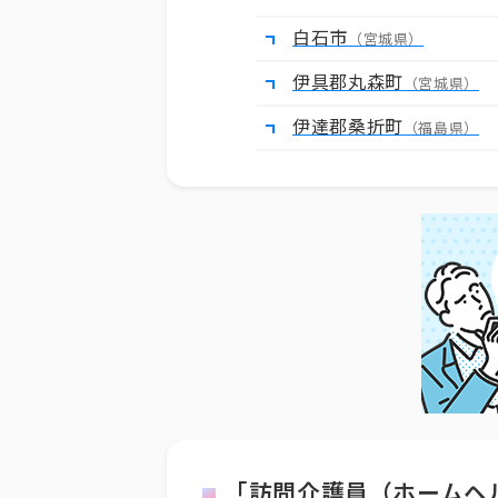
白石市
（宮城県）
伊具郡丸森町
（宮城県）
伊達郡桑折町
（福島県）
「訪問介護員（ホームヘ