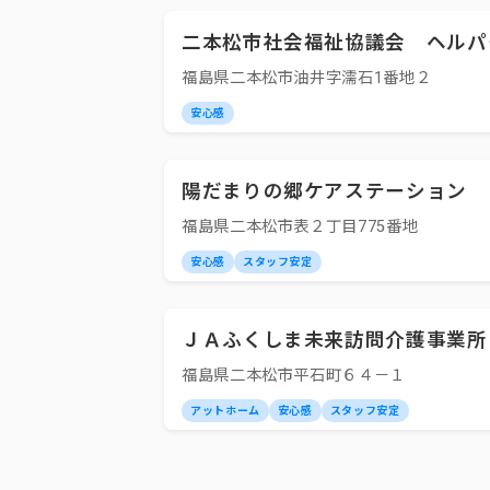
二本松市社会福祉協議会 ヘルパ
福島県二本松市油井字濡石1番地２
安心感
陽だまりの郷ケアステーション
福島県二本松市表２丁目775番地
安心感
スタッフ安定
ＪＡふくしま未来訪問介護事業所
福島県二本松市平石町６４－１
アットホーム
安心感
スタッフ安定