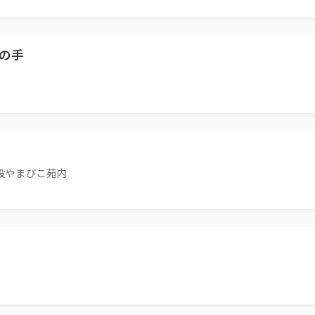
の手
設やまびこ苑内