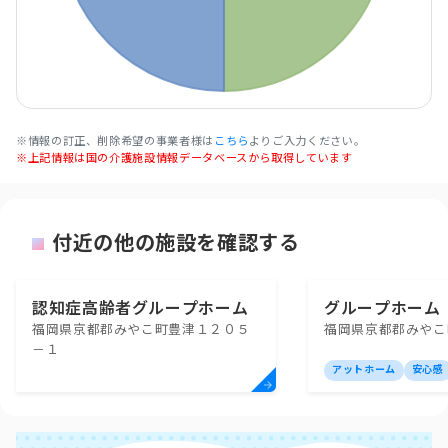
※情報の訂正、削除希望の事業者様は
こちら
よりご入力ください。
※上記情報は国の介護施設情報データベースから取得しています
付近の他の施設を確認する
認知症高齢者グループホーム
グループホーム
福岡県京都郡みやこ町豊津１２０５
福岡県京都郡みやこ町
『みやこの愛』
－１
アットホーム
安心感