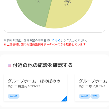
※情報の訂正、削除希望の事業者様は
こちら
よりご入力ください。
※上記情報は国の介護施設情報データベースから取得しています
付近の他の施設を確認する
グループホーム ほのぼのの
グループホーム
高知市朝倉丙1633-17
高知市塚ノ原33-1
家
家
安心感
安心感
元気