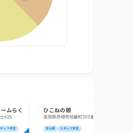
ホームらく
ひこねの憩
士625
滋賀県彦根市地蔵町203番7
スタッフ安定
安心感
スタッフ安定