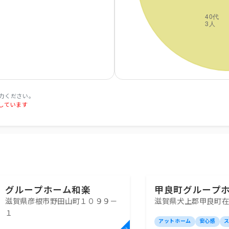
力ください。
しています
グループホーム和楽
甲良町グループ
滋賀県彦根市野田山町１０９９－
滋賀県犬上郡甲良町在
らく
１
アットホーム
安心感