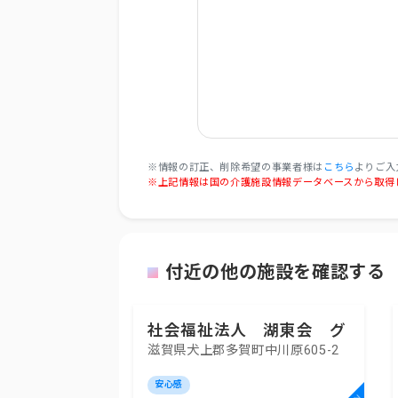
※情報の訂正、削除希望の事業者様は
こちら
よりご入
※上記情報は国の介護施設情報データベースから取得
付近の他の施設を確認する
社会福祉法人 湖東会 グ
滋賀県犬上郡多賀町中川原605-2
ループホーム ハートフル
安心感