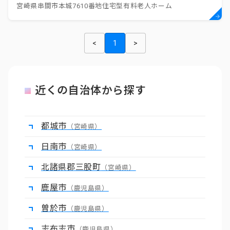
宮崎県串間市本城7610番地住宅型有料老人ホーム
<
1
>
近くの自治体から探す
都城市
（宮崎県）
日南市
（宮崎県）
北諸県郡三股町
（宮崎県）
鹿屋市
（鹿児島県）
曽於市
（鹿児島県）
志布志市
（鹿児島県）