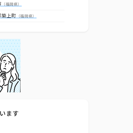
市
（福岡県）
郡築上町
（福岡県）
います