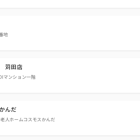
番地
 苅田店
DIマンション一階
かんだ
有料老人ホームコスモスかんだ