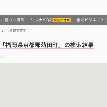
お役立ち情報
サポナビQA
全国ビジネスケ
相談受付中
京都郡苅田町
「福岡県京都郡苅田町」の検索結果
た。