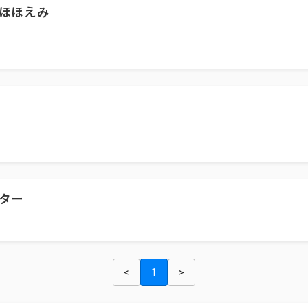
ほほえみ
ター
<
1
>