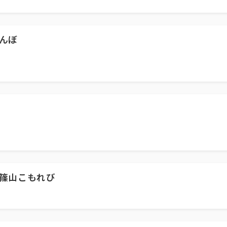
んぼ
篠山こもれび