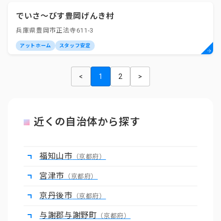
でいさ～びす豊岡げんき村
兵庫県豊岡市正法寺611-3
アットホーム
スタッフ安定
<
1
2
>
近くの自治体から探す
福知山市
（京都府）
宮津市
（京都府）
京丹後市
（京都府）
与謝郡与謝野町
（京都府）