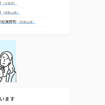
市
（大阪府）
市
（和歌山県）
郡紀美野町
（和歌山県）
います