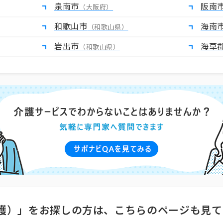
泉南市
阪南
（大阪府）
和歌山市
海南
（和歌山県）
岩出市
海草
（和歌山県）
護）」をお探しの方は、こちらのページも見て