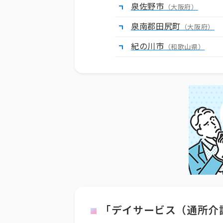
泉佐野市
（大阪府）
泉南郡田尻町
（大阪府）
紀の川市
（和歌山県）
「デイサービス（通所介