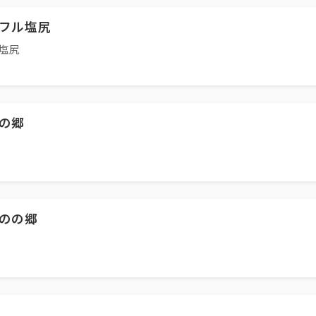
フル塩尻
ル塩尻
の郷
のの郷