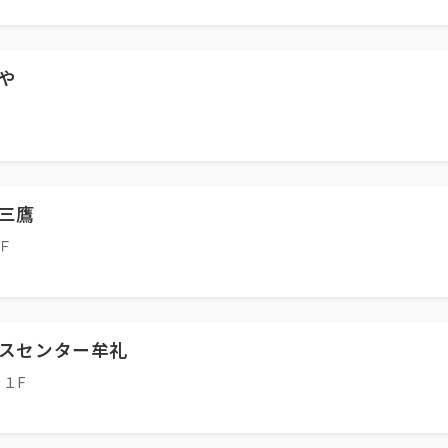
や
三鷹
Ｆ
スセンター牟礼
１F