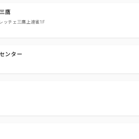
三鷹
レッチェ三鷹上連雀1F
センター