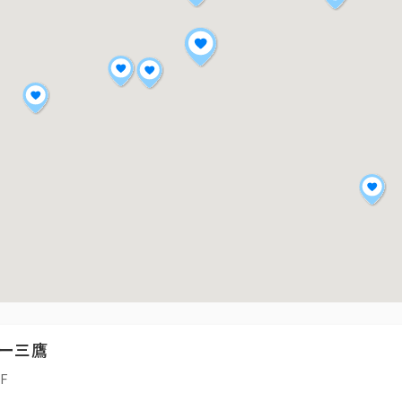
ー三鷹
F