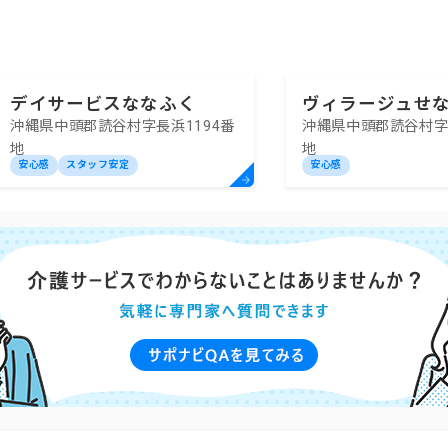
デイサービスななふく
ヴィラージュせ
沖縄県中頭郡読谷村字長浜1194番
沖縄県中頭郡読谷村字長
サービスセンタ
地
地
安心感
スタッフ安定
安心感