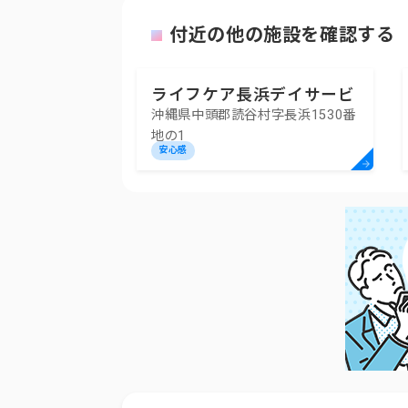
付近の他の施設を確認する
ライフケア長浜デイサービ
沖縄県中頭郡読谷村字長浜1530番
スセンター
地の1
安心感