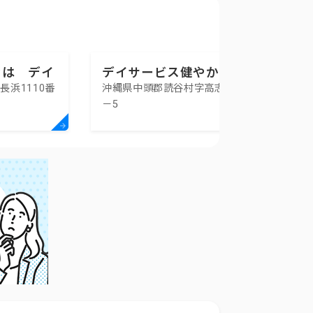
なは デイ
デイサービス健やか
浜1110番
沖縄県中頭郡読谷村字高志保402
ー
－5