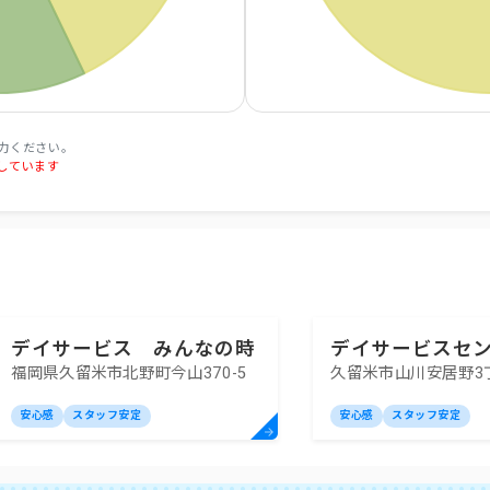
力ください。
しています
デイサービス みんなの時
デイサービスセ
福岡県久留米市北野町今山370-5
久留米市山川安居野3丁
間
米あいの里
安心感
スタッフ安定
安心感
スタッフ安定