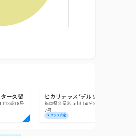
ンター久留
ヒカリテラス“デルソルオ
目3番18号
福岡県久留米市山川追分2丁目2番
レンジ”
7号
スタッフ安定