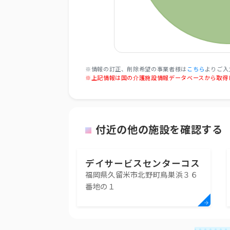
※情報の訂正、削除希望の事業者様は
こちら
よりご入
※上記情報は国の介護施設情報データベースから取得
付近の他の施設を確認する
デイサービスセンターコス
福岡県久留米市北野町鳥巣浜３６
モス
番地の１