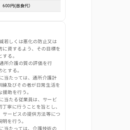
600円(昼食代）
軽減若しくは悪化の防止又は
防に資するよう、その目標を
とする。
る通所介護の質の評価を行
のとする。
供に当たっては、通所介護計
訓練及びその者が日常生活を
な援助を行う。
供に当たる従業員は、サービ
切丁寧に行うことを旨とし、
、サービスの提供方法等につ
説明を行う。
供に当たっては、介護技術の