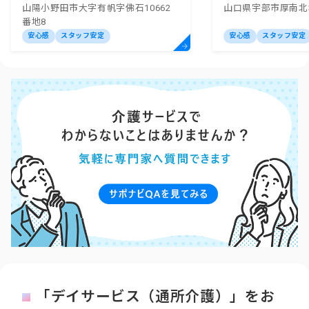
山陽小野田市大字有帆字佛石10662
山口県宇部市厚南北3
ー
ー
番地8
安心感
スタッフ安定
安心感
スタッフ安定
「デイサービス（通所介護）」をお