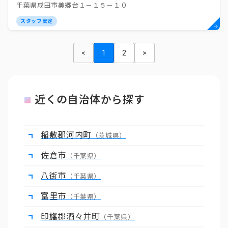
千葉県成田市美郷台１－１５－１０
スタッフ安定
<
1
2
>
近くの自治体から探す
稲敷郡河内町
（茨城県）
佐倉市
（千葉県）
八街市
（千葉県）
富里市
（千葉県）
印旛郡酒々井町
（千葉県）