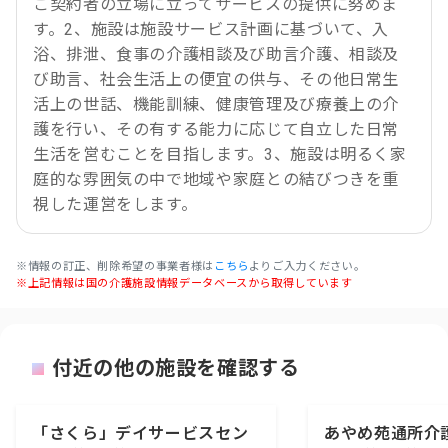
ご契約者の立場に立ってサービスの提供に努めま
す。2、施設は施設サービス計画に基づいて、入
浴、排泄、食事の介護相談及び助言介護、相談及
び助言、社会生活上の便宜の供与、その他日常生
活上の世話、機能訓練、健康管理及び療養上の介
護を行い、その有する能力に応じて自立した日常
生活を営むことを目指します。3、施設は明るく家
庭的な雰囲気の中で地域や家庭との結びつきを重
視した運営をします。
※情報の訂正、削除希望の事業者様は
こちら
よりご入力ください。
※上記情報は国の介護施設情報データベースから取得しています
付近の他の施設を確認する
「さくら」デイサービスセン
あやめ苑通所介