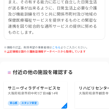
まえ、その有する能力に応じて自立した日常生活
が送る事が出来るように、日常生活上必要な介護
及び機能訓練を行うと共に関係市町村及び地域の
保健医療福祉サービスを提供するものとの緊密な
連携を図り総合的な通所サービスの提供に努める
ものとします。
※情報の訂正、削除希望の事業者様は
こちら
よりご入力ください。
※上記情報は国の介護施設情報データベースから取得しています
付近の他の施設を確認する
サニーヴィラデイサービスセ
リハビリセンタ
大阪府和泉市府中町5丁目8番14号
大阪府和泉市観音寺町
ンター
安心感
スタッフ安定