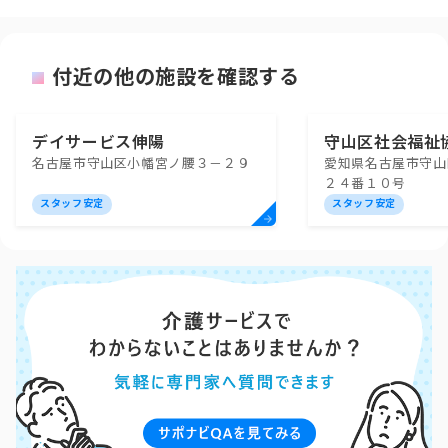
付近の他の施設を確認する
デイサービス伸陽
守山区社会福祉
名古屋市守山区小幡宮ノ腰３－２９
愛知県名古屋市守山
ービスセンター
２４番１０号
スタッフ安定
スタッフ安定