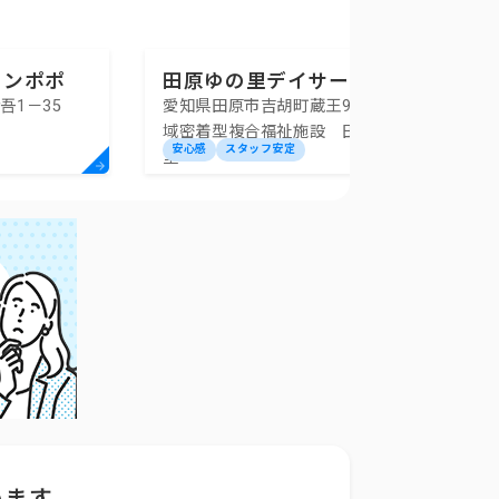
タンポポ
田原ゆの里デイサービスセ
吾1－35
愛知県田原市吉胡町蔵王97番63地
ンター
域密着型複合福祉施設 田原ゆの
安心感
スタッフ安定
里