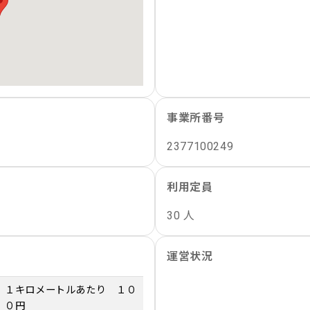
事業所番号
2377100249
利用定員
30 人
運営状況
１キロメートルあたり １０
０円