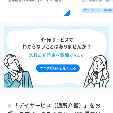
愛知県春日井市藤山台三丁目1番地の
愛知県春日井市藤山台1
スセンター太陽・高蔵寺
ー藤山台
３
アットホーム
安心感
「デイサービス（通所介護）」をお