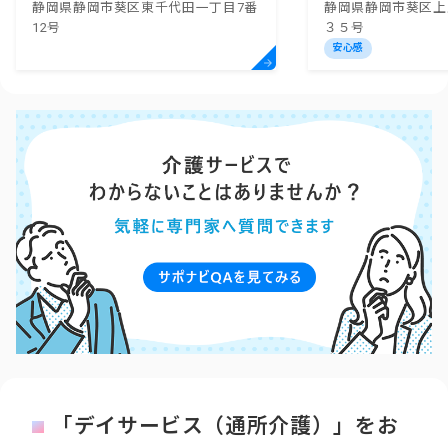
静岡県静岡市葵区東千代田一丁目7番
静岡県静岡市葵区上
岡千代田
12号
３５号
安心感
「デイサービス（通所介護）」をお