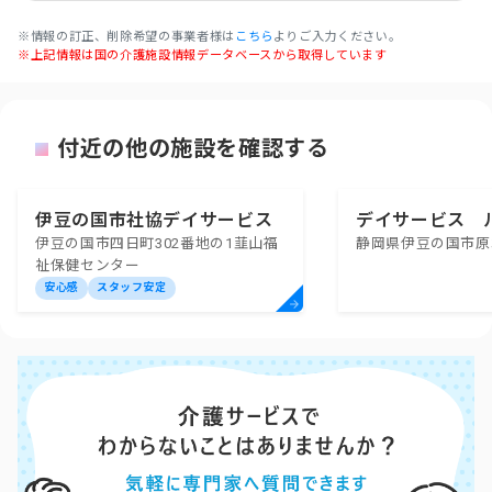
※情報の訂正、削除希望の事業者様は
こちら
よりご入力ください。
※上記情報は国の介護施設情報データベースから取得しています
付近の他の施設を確認する
伊豆の国市社協デイサービス
デイサービス 
伊豆の国市四日町302番地の1韮山福
静岡県伊豆の国市原木
センターにらやま
原木
祉保健センター
安心感
スタッフ安定