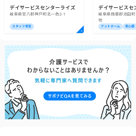
デイサービスセンターライズ
デイサービスセ
岐阜県安八郡神戸町北一色2-1
岐阜県揖斐郡池田町
レッジ新生苑
地
スタッフ安定
アットホーム
安心感