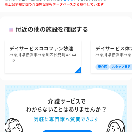
※上記情報は国の介護施設情報データベースから取得しています
付近の他の施設を確認する
デイサービスココファン妙蓮
デイサービス体
神奈川県横浜市神奈川区松見町4-944
神奈川県横浜市神奈川
寺
-12
安心感
スタッフ安定