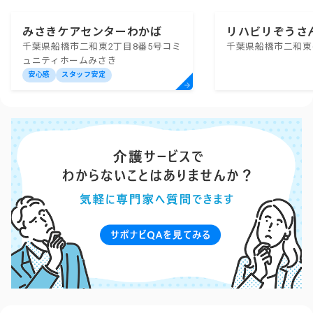
みさきケアセンターわかば
リハビリぞうさ
千葉県船橋市二和東2丁目8番5号コミ
千葉県船橋市二和東6-1
ス二和
ュニティホームみさき
安心感
スタッフ安定