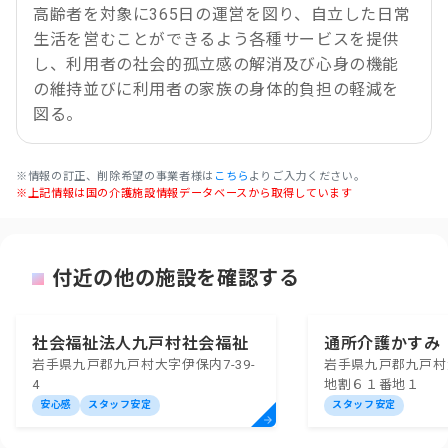
高齢者を対象に365日の運営を図り、自立した日常
生活を営むことができるよう各種サービスを提供
し、利用者の社会的孤立感の解消及び心身の機能
の維持並びに利用者の家族の身体的負担の軽減を
図る。
※情報の訂正、削除希望の事業者様は
こちら
よりご入力ください。
※上記情報は国の介護施設情報データベースから取得しています
付近の他の施設を確認する
社会福祉法人九戸村社会福祉
通所介護かすみ
岩手県九戸郡九戸村大字伊保内7-39-
岩手県九戸郡九戸村
協議会指定通所介護事業所
4
地割６１番地１
安心感
スタッフ安定
スタッフ安定