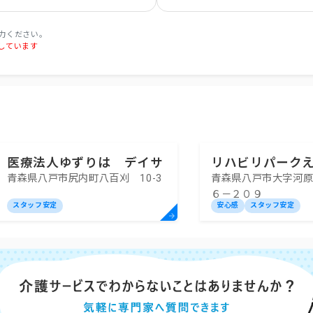
力ください。
しています
医療法人ゆずりは デイサ
リハビリパーク
青森県八戸市尻内町八百刈 10-3
青森県八戸市大字河
ービスセンターおくでら
語デイサービス
６－２０９
スタッフ安定
安心感
スタッフ安定