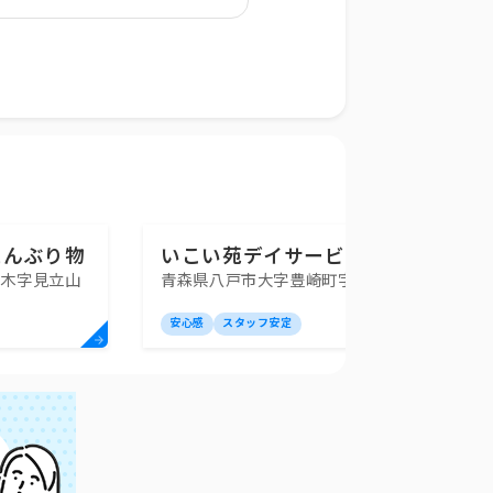
えんぶり物
いこい苑デイサービスセン
原木字見立山
青森県八戸市大字豊崎町字渋民4-1
センター
ター
安心感
スタッフ安定