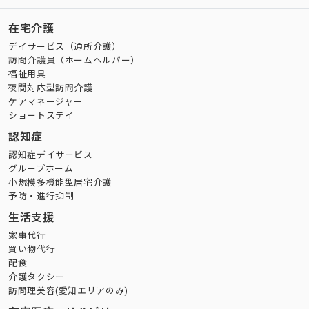
在宅介護
デイサービス（通所介護）
訪問介護員（ホームヘルパー）
福祉用具
夜間対応型訪問介護
ケアマネージャー
ショートステイ
認知症
認知症デイサービス
グループホーム
小規模多機能型居宅介護
予防・進行抑制
生活支援
家事代行
買い物代行
配食
介護タクシー
訪問理美容(愛知エリアのみ)