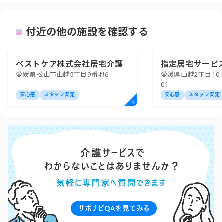
付近の他の施設を確認する
ベストケア株式会社居宅介護
指定居宅サービ
愛媛県松山市山越5丁目9番地6
愛媛県山越2丁目10
支援事業所
01
安心感
スタッフ安定
安心感
スタッフ安定