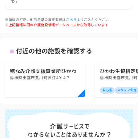
る。
※情報の訂正、削除希望の事業者様は
こちら
よりご入力ください。
※上記情報は国の介護施設情報データベースから取得しています
付近の他の施設を確認する
穂なみ介護支援事業所ひかわ
ひかわ生協指定
島根県出雲市斐川町直江4914-7
島根県出雲市斐川町美
事業所
安心感
スタッフ安定