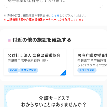
総合事業の実施をしております。
※情報の訂正、削除希望の事業者様は
こちら
よりご入力ください。
※上記情報は国の介護施設情報データベースから取得しています
付近の他の施設を確認する
公益社団法人 奈良県看護協会
居宅介護支援事
奈良県宇陀市榛原萩原155-4
奈良県宇陀市榛原福地
立 宇陀訪問看護ステーション
プ
ツ201フジハイツ20
安心感
スタッフ安定
スタッフ安定