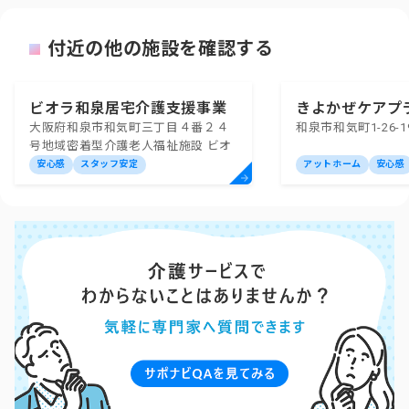
付近の他の施設を確認する
ビオラ和泉居宅介護支援事業
きよかぜケアプ
大阪府和泉市和気町三丁目４番２４
和泉市和気町1-26-1
所
号地域密着型介護老人福祉施設 ビオ
ラ和泉
安心感
スタッフ安定
アットホーム
安心感