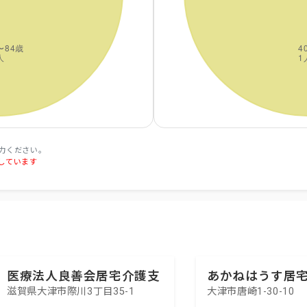
力ください。
しています
医療法人良善会居宅介護支
あかねはうす居
滋賀県大津市際川3丁目35-1
大津市唐崎1-30-10
援事業所介護情報センター
事業所